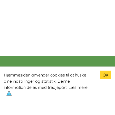
Populære produkter
Hjemmesiden anvender cookies til at huske
OK
dine indstillinger og statistik. Denne
Odin R900 Romaskine
information deles med tredjepart.
Læs mere
Odin S900 Spinningcykel
Odin R650 Romaskine