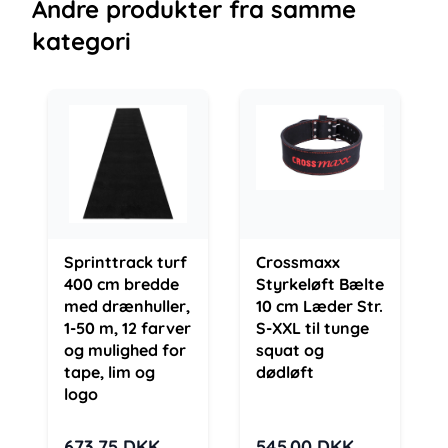
Andre
produkter
fra samme
kategori
Sprinttrack turf
Crossmaxx
400 cm bredde
Styrkeløft Bælte
med drænhuller,
10 cm Læder Str.
1-50 m, 12 farver
S-XXL til tunge
og mulighed for
squat og
tape, lim og
dødløft
logo
673.75
DKK
545.00
DKK