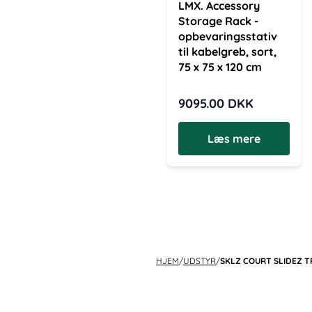
LMX. Accessory
Storage Rack -
opbevaringsstativ
til kabelgreb, sort,
75 x 75 x 120 cm
9095.00
DKK
Læs mere
HJEM
/
UDSTYR
/
SKLZ COURT SLIDEZ T