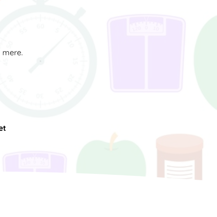
d mere.
et