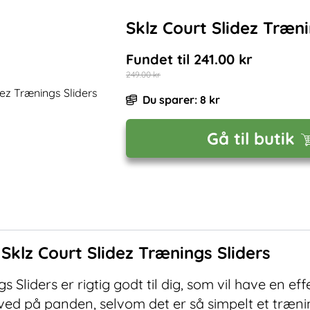
Sklz Court Slidez Træni
Fundet til
241.00
kr
249.00
kr
Du sparer:
8
kr
Gå til butik
f
Sklz Court Slidez Trænings Sliders
s Sliders er rigtig godt til dig, som vil have en ef
sved på panden, selvom det er så simpelt et træn