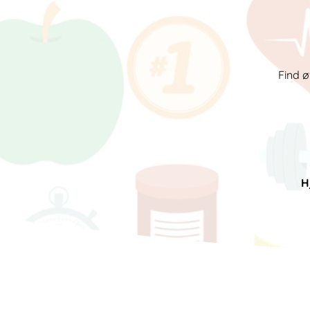
Find ø
H