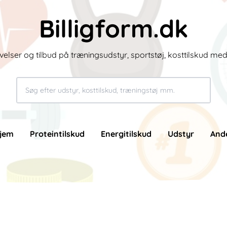
Billigform.dk
velser og tilbud på træningsudstyr, sportstøj, kosttilskud me
jem
Proteintilskud
Energitilskud
Udstyr
And