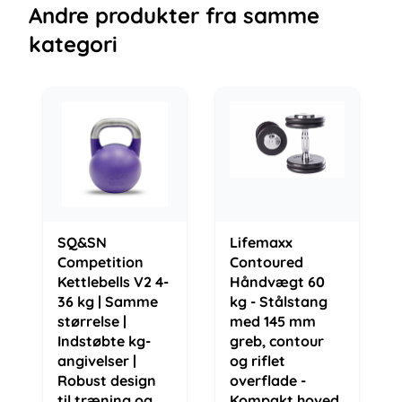
Andre
produkter
fra samme
kategori
SQ&SN
Lifemaxx
Competition
Contoured
Kettlebells V2 4-
Håndvægt 60
36 kg | Samme
kg - Stålstang
størrelse |
med 145 mm
Indstøbte kg-
greb, contour
angivelser |
og riflet
Robust design
overflade -
til træning og
Kompakt hoved