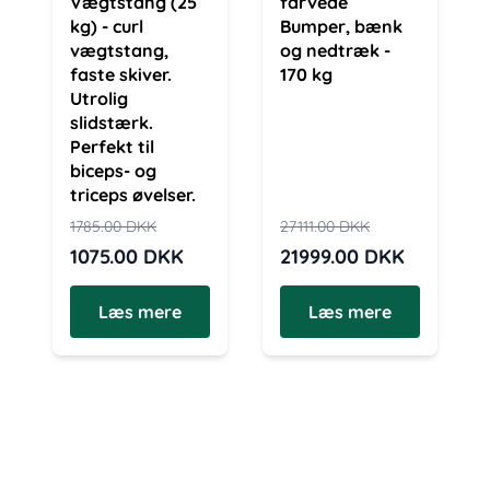
Vægtstang (25
farvede
kg) - curl
Bumper, bænk
vægtstang,
og nedtræk -
faste skiver.
170 kg
Utrolig
slidstærk.
Perfekt til
biceps- og
triceps øvelser.
1785.00
DKK
27111.00
DKK
1075.00
DKK
21999.00
DKK
Læs mere
Læs mere