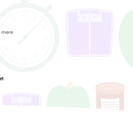
d mere.
et