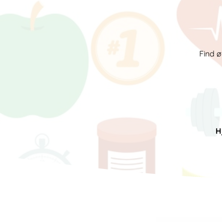
Find ø
H