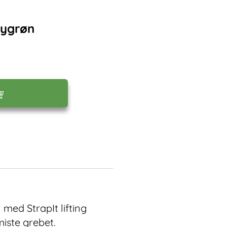
mygrøn
 med StrapIt lifting
miste grebet.