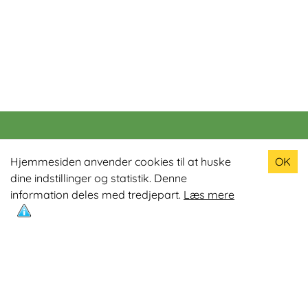
Populære produkter
Hjemmesiden anvender cookies til at huske
OK
dine indstillinger og statistik. Denne
Odin R900 Romaskine
information deles med tredjepart.
Læs mere
Odin S900 Spinningcykel
Odin R650 Romaskine
Odin C500 Crosstrainer
Odin B800 Motionscykel