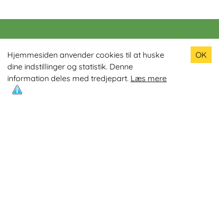
Populære produkter
Hjemmesiden anvender cookies til at huske
OK
dine indstillinger og statistik. Denne
Odin R900 Romaskine
information deles med tredjepart.
Læs mere
Odin S900 Spinningcykel
Odin R650 Romaskine
Odin C500 Crosstrainer
Odin B800 Motionscykel
Mest læste artikler