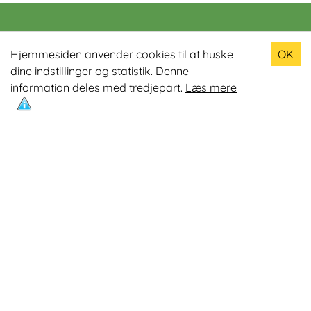
Populære produkter
Hjemmesiden anvender cookies til at huske
OK
dine indstillinger og statistik. Denne
Odin R900 Romaskine
information deles med tredjepart.
Læs mere
Odin S900 Spinningcykel
Odin R650 Romaskine
Odin C500 Crosstrainer
Odin B800 Motionscykel
Mest læste artikler
Øvelser med Exertube