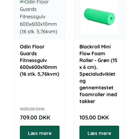
Odin Floor
Blackroll Mini
Guards
Flow Foam
Fitnessgulv
Roller - Grøn (15
600x600x10mm
x 6 cm).
(16 stk. 5,76kvm)
Specialudviklet
og
gennemtestet
foamroller med
takker
1600.00
DKK
709.00
DKK
105.00
DKK
Læs mere
Læs mere