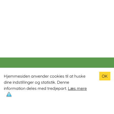
Populære produkter
Hjemmesiden anvender cookies til at huske
OK
dine indstillinger og statistik. Denne
Odin R900 Romaskine
information deles med tredjepart.
Læs mere
Odin S900 Spinningcykel
Odin R650 Romaskine