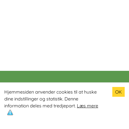
Populære produkter
Hjemmesiden anvender cookies til at huske
OK
dine indstillinger og statistik. Denne
Odin R900 Romaskine
information deles med tredjepart.
Læs mere
Odin S900 Spinningcykel
Odin R650 Romaskine