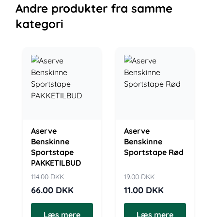
Andre
produkter
fra samme
kategori
Aserve
Aserve
Benskinne
Benskinne
Sportstape
Sportstape Rød
PAKKETILBUD
114.00
DKK
19.00
DKK
66.00
DKK
11.00
DKK
Læs mere
Læs mere