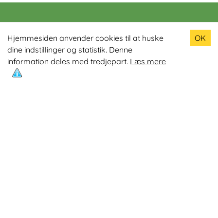
Populære produkter
Hjemmesiden anvender cookies til at huske
OK
dine indstillinger og statistik. Denne
Odin R900 Romaskine
information deles med tredjepart.
Læs mere
Odin S900 Spinningcykel
Odin R650 Romaskine
Odin C500 Crosstrainer
Odin B800 Motionscykel
Mest læste artikler
Øvelser med Exertube