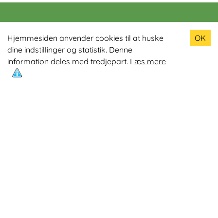
Populære produkter
Hjemmesiden anvender cookies til at huske
OK
dine indstillinger og statistik. Denne
Odin R900 Romaskine
information deles med tredjepart.
Læs mere
Odin S900 Spinningcykel
Odin R650 Romaskine
Odin C500 Crosstrainer
Odin B800 Motionscykel
Mest læste artikler
Øvelser med Exertube