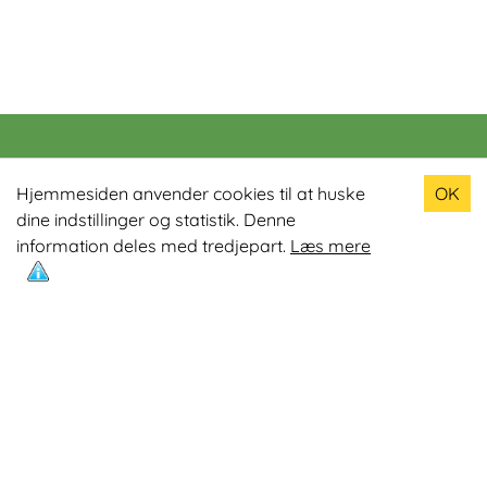
Populære produkter
Hjemmesiden anvender cookies til at huske
OK
dine indstillinger og statistik. Denne
Odin R900 Romaskine
information deles med tredjepart.
Læs mere
Odin S900 Spinningcykel
Odin R650 Romaskine
Odin C500 Crosstrainer
Odin B800 Motionscykel