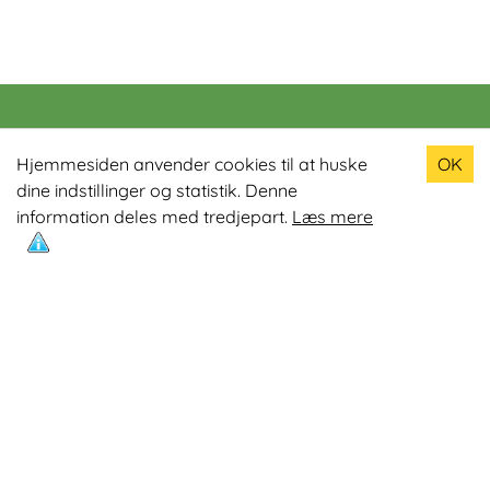
Populære produkter
Hjemmesiden anvender cookies til at huske
OK
dine indstillinger og statistik. Denne
Odin R900 Romaskine
information deles med tredjepart.
Læs mere
Odin S900 Spinningcykel
Odin R650 Romaskine
Odin C500 Crosstrainer
Odin B800 Motionscykel
Mest læste artikler