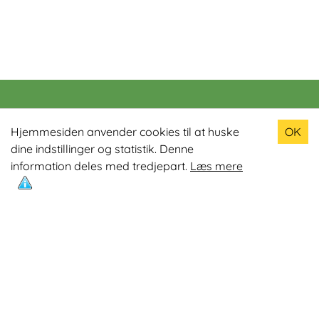
Populære produkter
Hjemmesiden anvender cookies til at huske
OK
dine indstillinger og statistik. Denne
Odin R900 Romaskine
information deles med tredjepart.
Læs mere
Odin S900 Spinningcykel
Odin R650 Romaskine
Odin C500 Crosstrainer
Odin B800 Motionscykel