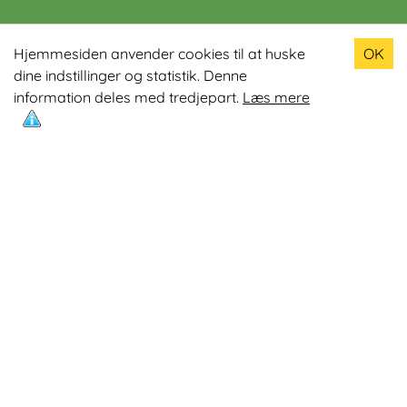
Populære produkter
Hjemmesiden anvender cookies til at huske
OK
dine indstillinger og statistik. Denne
Odin R900 Romaskine
information deles med tredjepart.
Læs mere
Odin S900 Spinningcykel
Odin R650 Romaskine
Odin C500 Crosstrainer
Odin B800 Motionscykel
Mest læste artikler
Øvelser med Exertube
Kom i form på en crosstrainer