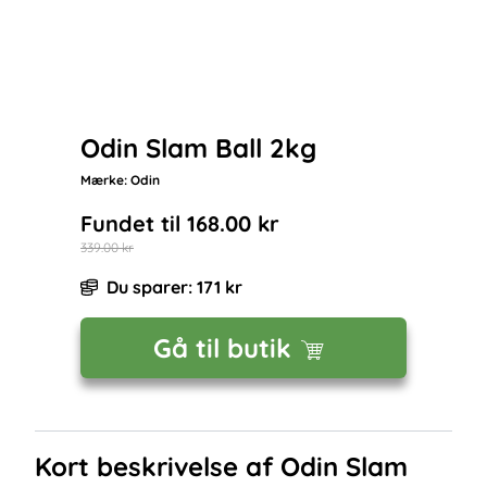
Odin Slam Ball 2kg
Mærke:
Odin
Fundet til
168.00
kr
339.00
kr
Du sparer:
171
kr
Gå til butik
Kort beskrivelse af
Odin Slam