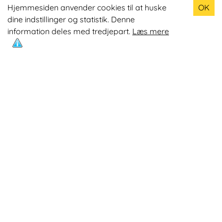
Populære produkter
Hjemmesiden anvender cookies til at huske
OK
dine indstillinger og statistik. Denne
Odin R900 Romaskine
information deles med tredjepart.
Læs mere
Odin S900 Spinningcykel
Odin R650 Romaskine
Odin C500 Crosstrainer
Odin B800 Motionscykel
Mest læste artikler
Øvelser med Exertube
Kom i form på en crosstrainer
Kom nemmere op på 10.0000 skridt