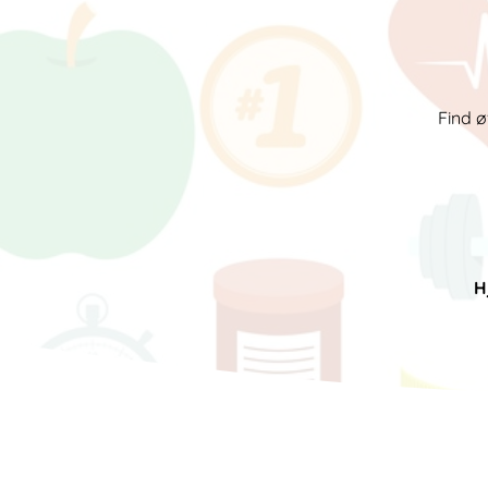
Find ø
H