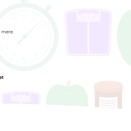
d mere.
et