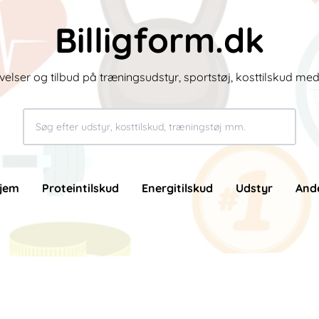
Billigform.dk
velser og tilbud på træningsudstyr, sportstøj, kosttilskud me
jem
Proteintilskud
Energitilskud
Udstyr
And