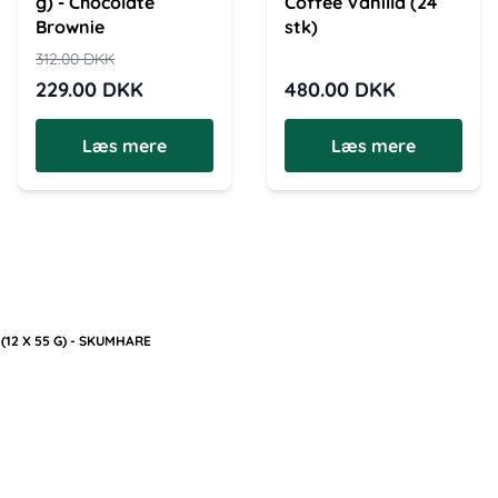
g) - Chocolate
Coffee Vanilla (24
Brownie
stk)
312.00
DKK
229.00
DKK
480.00
DKK
Læs mere
Læs mere
(12 X 55 G) - SKUMHARE