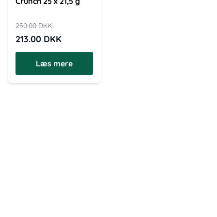
Crunch 25 x 21,5 g
250.00
DKK
213.00
DKK
Læs mere