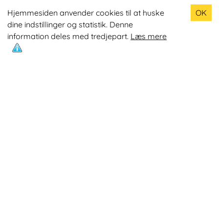
Populære produkter
Hjemmesiden anvender cookies til at huske
OK
dine indstillinger og statistik. Denne
Odin R900 Romaskine
information deles med tredjepart.
Læs mere
Odin S900 Spinningcykel
Odin R650 Romaskine
Odin C500 Crosstrainer
Odin B800 Motionscykel
Mest læste artikler
Øvelser med Exertube
Kom i form på en crosstrainer
Kom nemmere op på 10.0000 skridt