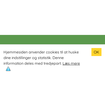
Populære produkter
Hjemmesiden anvender cookies til at huske
OK
dine indstillinger og statistik. Denne
Odin R900 Romaskine
information deles med tredjepart.
Læs mere
Odin S900 Spinningcykel
Odin R650 Romaskine
Odin C500 Crosstrainer
Odin B800 Motionscykel