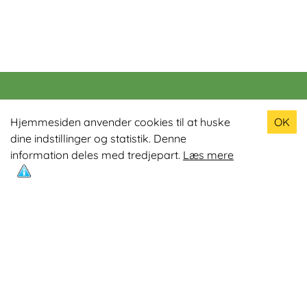
Populære produkter
Hjemmesiden anvender cookies til at huske
OK
dine indstillinger og statistik. Denne
Odin R900 Romaskine
information deles med tredjepart.
Læs mere
Odin S900 Spinningcykel
Odin R650 Romaskine
Odin C500 Crosstrainer
Odin B800 Motionscykel