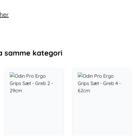
 her
a samme kategori