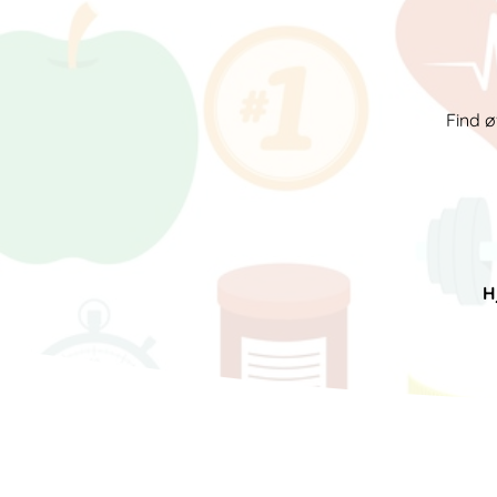
Find ø
H