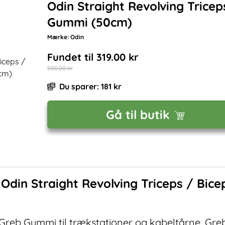
Odin Straight Revolving Tricep
Gummi (50cm)
Mærke:
Odin
Fundet til
319.00
kr
500.00
kr
Du sparer:
181
kr
Gå til butik
f
Odin Straight Revolving Triceps / Bi
reb Gummi til trækstationer og kabeltårne. Greb 