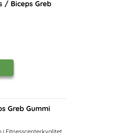
s / Biceps Greb
ceps Greb Gummi
i Fitnesscenterkvalitet.