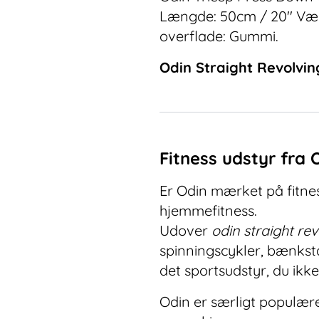
Længde: 50cm / 20'' Væg
overflade: Gummi.
Odin Straight Revolvi
Fitness udstyr fra 
Er Odin mærket på fitness
hjemmefitness.
Udover
odin straight re
spinningscykler, bænksta
det sportsudstyr, du ikk
Odin er særligt populære