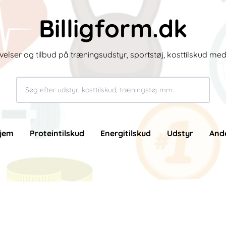
Billigform.dk
velser og tilbud på træningsudstyr, sportstøj, kosttilskud me
jem
Proteintilskud
Energitilskud
Udstyr
And