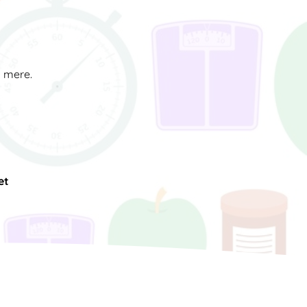
d mere.
et