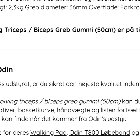
t: 2,3kg Greb diameter: 36mm Overflade: Forkro
ng Triceps / Biceps Greb Gummi (50cm)
er på t
Odin
 udstyret, er du sikret den højeste kvalitet indenf
volving triceps / biceps greb gummi (50cm)
kan du
tiver, basketkurve, håndvægte og listen fortsætt
e kan finde når det kommer fra Odin's udstyr.
 for deres
Walking Pad
,
Odin T800 Løbebånd
og