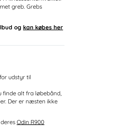
met greb. Grebs
ilbud og
kan købes her
or udstyr til
 finde alt fra løbebånd,
er. Der er næsten ikke
 deres
Odin R900