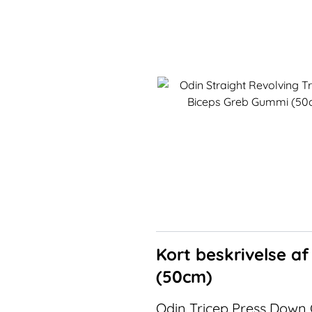
Kort beskrivelse a
(50cm)
Odin Tricep Press Down G