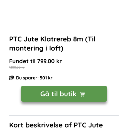
PTC Jute Klatrereb 8m (Til
montering i loft)
Fundet til
799.00
kr
1300.00
kr
Du sparer:
501
kr
Gå til butik
Kort beskrivelse af
PTC Jute