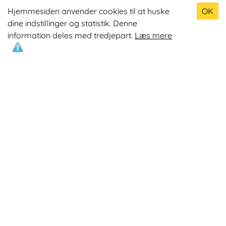
Populære produkter
Hjemmesiden anvender cookies til at huske
OK
dine indstillinger og statistik. Denne
Odin R900 Romaskine
information deles med tredjepart.
Læs mere
Odin S900 Spinningcykel
Odin R650 Romaskine
Odin C500 Crosstrainer
Odin B800 Motionscykel
Mest læste artikler
Øvelser med Exertube
Kom i form på en crosstrainer
Kom nemmere op på 10.0000 skridt