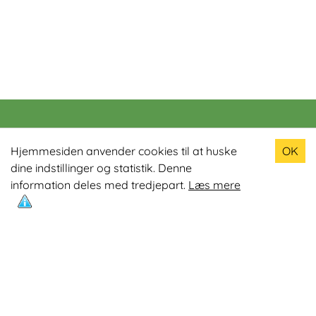
Populære produkter
Hjemmesiden anvender cookies til at huske
OK
dine indstillinger og statistik. Denne
Odin R900 Romaskine
information deles med tredjepart.
Læs mere
Odin S900 Spinningcykel
Odin R650 Romaskine
Odin C500 Crosstrainer
Odin B800 Motionscykel