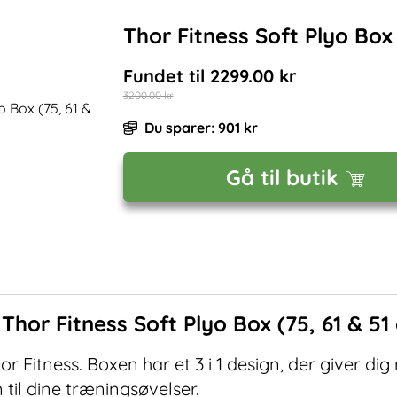
Thor Fitness Soft Plyo Box 
Fundet til
2299.00
kr
3200.00
kr
Du sparer:
901
kr
Gå til butik
f
Thor Fitness Soft Plyo Box (75, 61 & 51
 Fitness. Boxen har et 3 i 1 design, der giver dig
 til dine træningsøvelser.