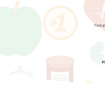
Find ø
H