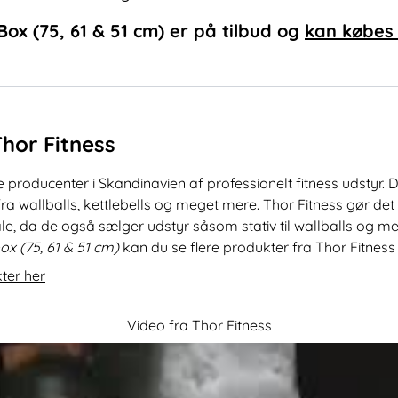
Box (75, 61 & 51 cm)
er på tilbud og
kan købes
Thor Fitness
e producenter i Skandinavien af professionelt fitness udstyr. 
ra wallballs, kettlebells og meget mere. Thor Fitness gør det 
ale, da de også sælger udstyr såsom stativ til wallballs og 
box (75, 61 & 51 cm)
kan du se flere produkter fra Thor Fitnes
kter her
Video fra Thor Fitness