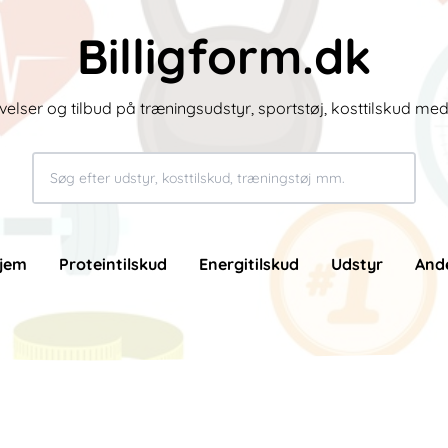
Billigform.dk
velser og tilbud på træningsudstyr, sportstøj, kosttilskud me
jem
Proteintilskud
Energitilskud
Udstyr
And