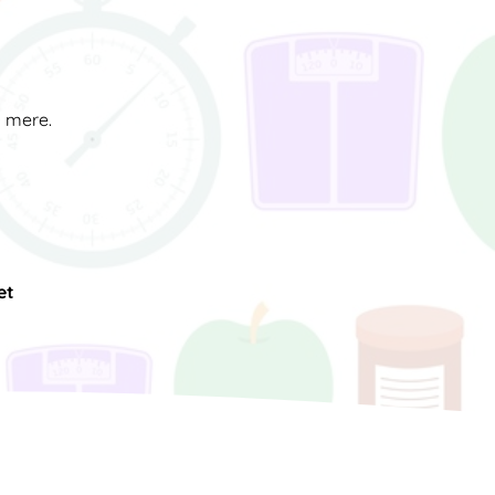
d mere.
et