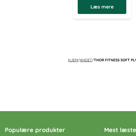
Læs mere
HJEM
/
ANDET
/
THOR FITNESS SOFT PLYO
Populære produkter
Mest læste