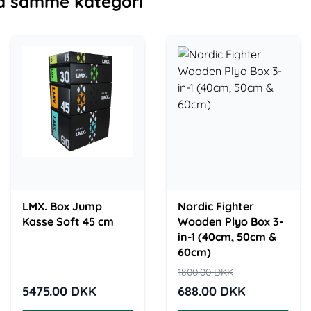
a samme kategori
LMX. Box Jump
Nordic Fighter
Kasse Soft 45 cm
Wooden Plyo Box 3-
in-1 (40cm, 50cm &
60cm)
1800.00
DKK
5475.00
DKK
688.00
DKK