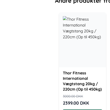
Andre
produkter
fr
Thor Fitness
International
Vægtstang 20kg /
220cm (Op til 450kg)
3000.00
DKK
2399.00
DKK